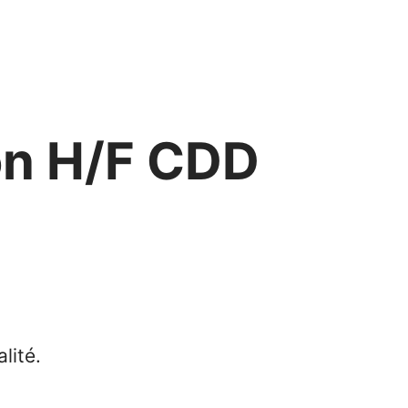
on H/F CDD
lité.