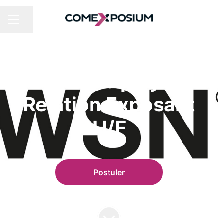
Partager la page
MENU CARRIÈRE
OPERATIONS ET ACHATS
·
PARIS
Chef de projet
Relation Exposant
H/F
Postuler