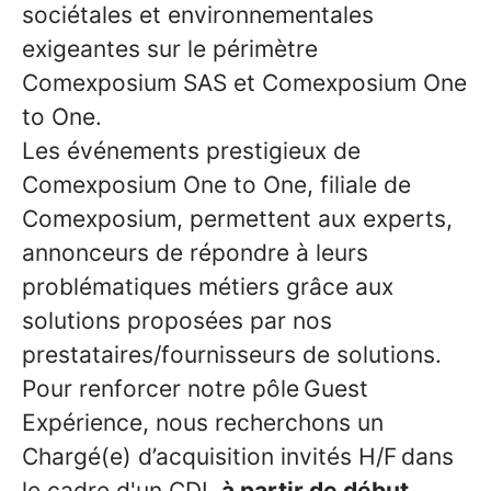
sociétales et environnementales
exigeantes sur le périmètre
Comexposium SAS et Comexposium One
to One.
Les événements prestigieux de
Comexposium One to One, filiale de
Comexposium, permettent aux experts,
annonceurs de répondre à leurs
problématiques métiers grâce aux
solutions proposées par nos
prestataires/fournisseurs de solutions.
Pour renforcer notre pôle
Guest
Exp
é
rience, nous recherchons un
Charg
é
(e) d’acquisition invit
é
s H/F
dans
le cadre d'un CDI,
à partir de début